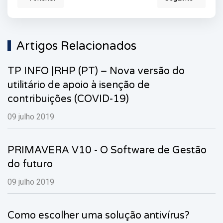
Artigo anterior: PRIMAVERA VERSÃO 10.10 SR1 (Recur
Artigo segui
Artigos Relacionados
TP INFO |RHP (PT) – Nova versão do
utilitário de apoio à isenção de
contribuições (COVID-19)
09 julho 2019
PRIMAVERA V10 - O Software de Gestão
do futuro
09 julho 2019
Como escolher uma solução antivírus?