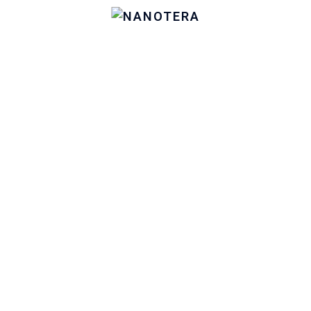
fas fa-question
Serviços de Apoio e Suporte
Confie os cuidados de TI da sua empresa, a quem sabe o que
faz!
Em caso de dúviva, por favor, ligue-nos (+351) 291 605 680 ou
coloque-nos uma questão através do email: geral@nanotera.pt